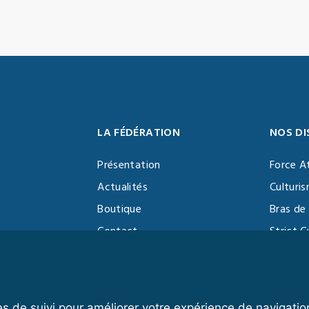
LA FÉDÉRATION
NOS DI
Présentation
Force A
Actualités
Culturi
Boutique
Bras de 
Contact
Strict C
Vidéothèque
Function
Devenir partenaire
Kettlebe
es de suivi pour améliorer votre expérience de navigatio