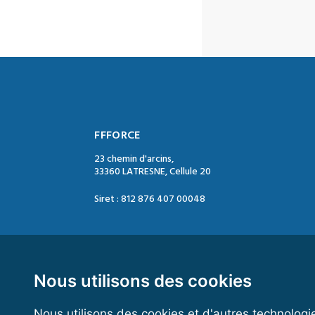
FFFORCE
23 chemin d'arcins,
33360 LATRESNE, Cellule 20
Siret : 812 876 407 00048
Contact :
Tél. : 05 47 74 09 04
Mail : contact@ffforce.fr
Nous utilisons des cookies
Nous utilisons des cookies et d'autres technologi