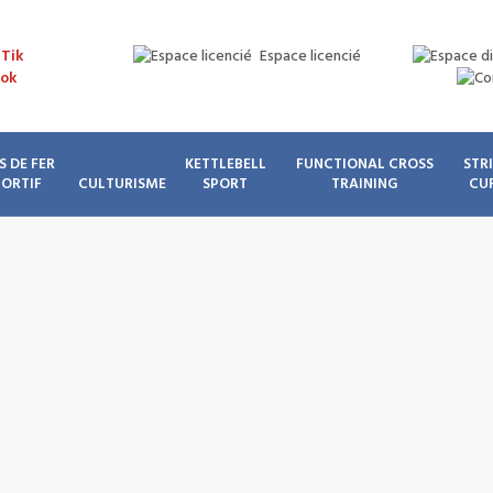
Espace licencié
S DE FER
KETTLEBELL
FUNCTIONAL CROSS
STR
PORTIF
CULTURISME
SPORT
TRAINING
CU