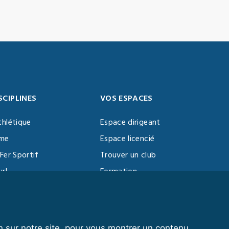
SCIPLINES
VOS ESPACES
thlétique
Espace dirigeant
sme
Espace licencié
Fer Sportif
Trouver un club
url
Formation
al Training
ll
n sur notre site, pour vous montrer un contenu