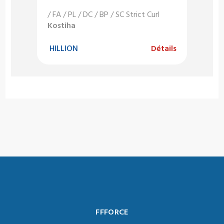
/ FA / PL / DC / BP / SC Strict Curl
Kostiha
HILLION
Détails
FFFORCE