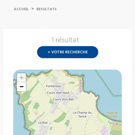
>
ACCUEIL
RESULTATS
1 résultat
Nouvelle
recherch
+ VOTRE RECHERCHE
?
+
−