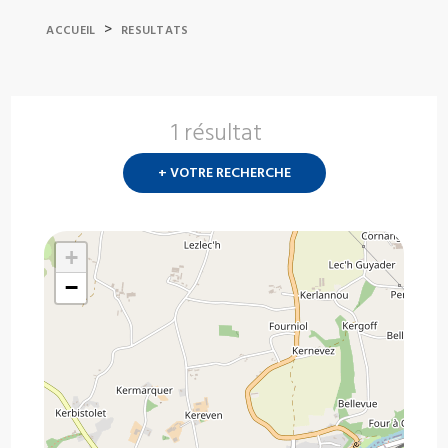
>
ACCUEIL
RESULTATS
1 résultat
Nouvelle
recherch
+ VOTRE RECHERCHE
?
+
−