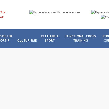
Espace licencié
S DE FER
KETTLEBELL
FUNCTIONAL CROSS
STR
PORTIF
CULTURISME
SPORT
TRAINING
CU