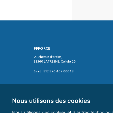
FFFORCE
23 chemin d'arcins,
33360 LATRESNE, Cellule 20
Siret : 812 876 407 00048
Contact :
Tél. : 05 47 74 09 04
Mail : contact@ffforce.fr
Nous utilisons des cookies
Nous utilisons des cookies et d'autres technologi