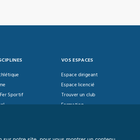
SCIPLINES
VOS ESPACES
thlétique
Espace dirigeant
sme
Espace licencié
Fer Sportif
Trouver un club
url
Formation
al Training
ll
n sur notre site, pour vous montrer un contenu