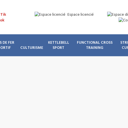
Espace licencié
S DE FER
KETTLEBELL
FUNCTIONAL CROSS
STR
PORTIF
CULTURISME
SPORT
TRAINING
CU