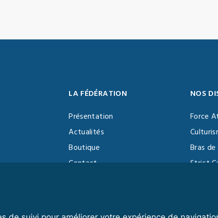
LA FÉDÉRATION
NOS DI
Présentation
Force A
Actualités
Culturi
Boutique
Bras de 
Contact
Strict C
Vidéothèque
Function
Devenir partenaire
Kettlebe
es de suivi pour améliorer votre expérience de navigatio