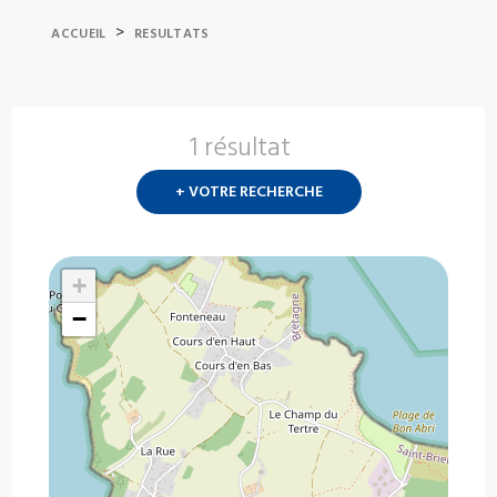
>
ACCUEIL
RESULTATS
1 résultat
Nouvelle
recherch
+ VOTRE RECHERCHE
?
+
−