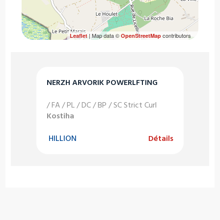
| Map data ©
contributors
Leaflet
OpenStreetMap
NERZH ARVORIK POWERLFTING
/ FA / PL / DC / BP / SC Strict Curl
Kostiha
HILLION
Détails