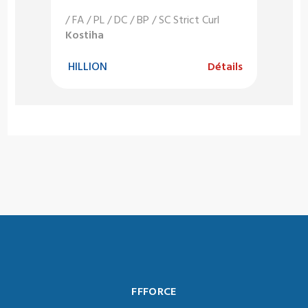
/ FA / PL / DC / BP / SC Strict Curl
Kostiha
HILLION
Détails
FFFORCE