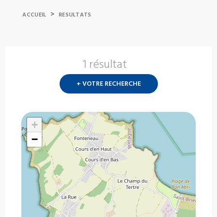
>
ACCUEIL
RESULTATS
1 résultat
Nouvelle
recherch
+ VOTRE RECHERCHE
?
+
−