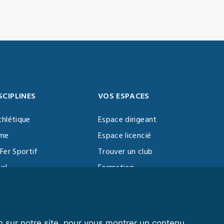
SCIPLINES
VOS ESPACES
thlétique
Espace dirigeant
sme
Espace licencié
Fer Sportif
Trouver un club
url
Formation
al Training
ll
n sur notre site, pour vous montrer un contenu