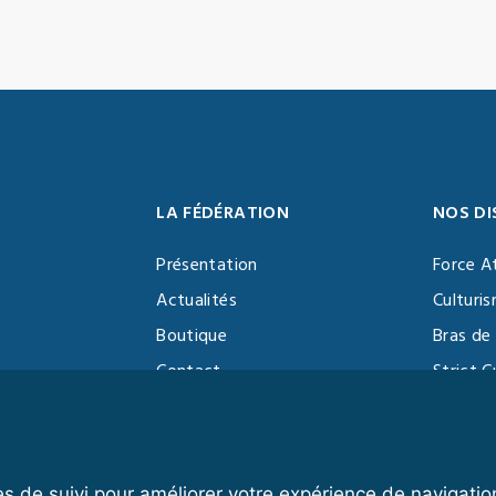
LA FÉDÉRATION
NOS DI
Présentation
Force A
Actualités
Culturi
Boutique
Bras de 
Contact
Strict C
Vidéothèque
Function
Devenir partenaire
Kettlebe
es de suivi pour améliorer votre expérience de navigatio