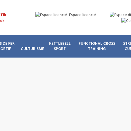
Espace licencié
S DE FER
KETTLEBELL
FUNCTIONAL CROSS
STR
PORTIF
CULTURISME
SPORT
TRAINING
CU