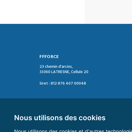
FFFORCE
23 chemin d'arcins,
33360 LATRESNE, Cellule 20
Siret : 812 876 407 00048
Contact :
Tél. : 05 47 74 09 04
Mail : contact@ffforce.fr
Nous utilisons des cookies
Nous utilisons des cookies et d'autres technologi