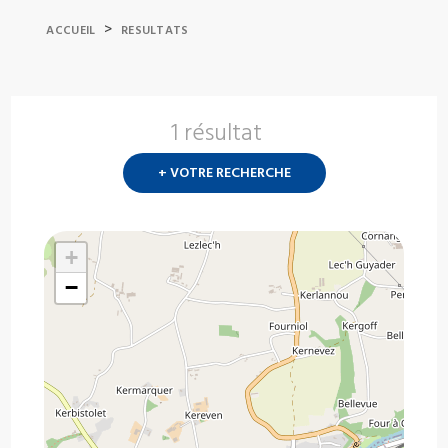
>
ACCUEIL
RESULTATS
1 résultat
Nouvelle
recherch
+ VOTRE RECHERCHE
?
+
−