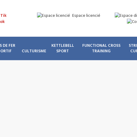
Espace licencié
S DE FER
KETTLEBELL
FUNCTIONAL CROSS
STR
PORTIF
CULTURISME
SPORT
TRAINING
CU