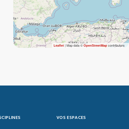
| Map data ©
contributors
Leaflet
OpenStreetMap
SCIPLINES
VOS ESPACES