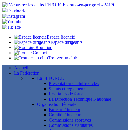
Espace licencié
Espace dirigeants
Boutique
Contact
Trouver un club
Accueil
La Fédération
La FFFORCE
Présentation et chiffres-clés
Statuts et règlements
Les ligues de force
La Direction Technique Nationale
Organisation fédérale
Bureau Directeur
Comité Directeur
Commissions sportives
Commissions statutaires