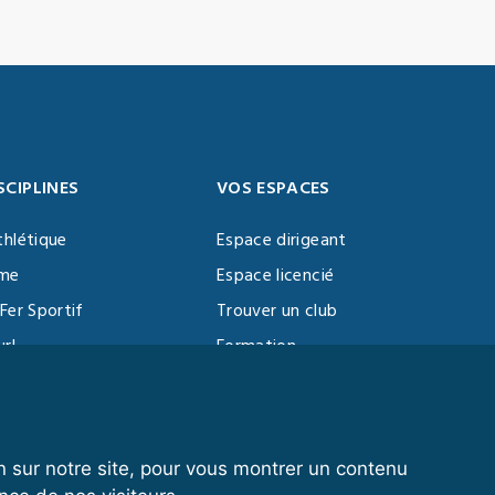
SCIPLINES
VOS ESPACES
thlétique
Espace dirigeant
sme
Espace licencié
Fer Sportif
Trouver un club
url
Formation
al Training
ll
n sur notre site, pour vous montrer un contenu