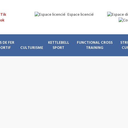
Espace licencié
S DE FER
KETTLEBELL
FUNCTIONAL CROSS
STR
PORTIF
CULTURISME
SPORT
TRAINING
CU