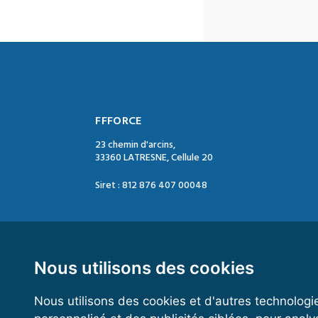
FFFORCE
23 chemin d'arcins,
33360 LATRESNE, Cellule 20
Siret : 812 876 407 00048
Contact :
Tél. : 05 47 74 09 04
Mail : contact@ffforce.fr
Nous utilisons des cookies
Nous utilisons des cookies et d'autres technologi
Horaires d’ouverture :