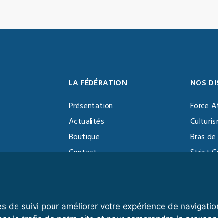
LA FÉDÉRATION
NOS DI
Présentation
Force A
Actualités
Culturi
Boutique
Bras de 
Contact
Strict C
Vidéothèque
Function
Devenir partenaire
Kettlebe
es de suivi pour améliorer votre expérience de navigatio