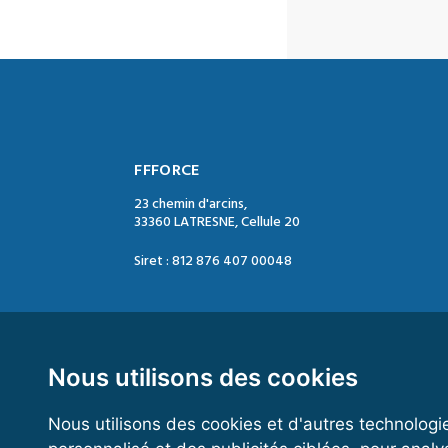
FFFORCE
23 chemin d'arcins,
33360 LATRESNE, Cellule 20
Siret : 812 876 407 00048
Contact :
Tél. : 05 47 74 09 04
Mail : contact@ffforce.fr
Nous utilisons des cookies
Nous utilisons des cookies et d'autres technologi
Horaires d’ouverture :