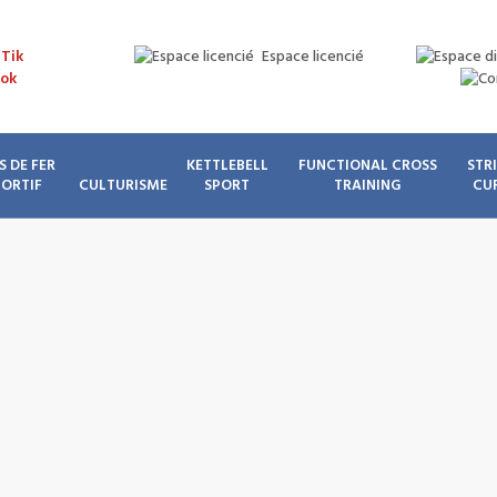
Espace licencié
S DE FER
KETTLEBELL
FUNCTIONAL CROSS
STR
PORTIF
CULTURISME
SPORT
TRAINING
CU