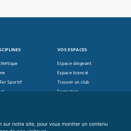
SCIPLINES
VOS ESPACES
thlétique
Espace dirigeant
sme
Espace licencié
Fer Sportif
Trouver un club
url
Formation
al Training
ll
n sur notre site, pour vous montrer un contenu