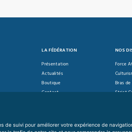
LA FÉDÉRATION
NOS DI
Présentation
Force A
Actualités
Culturi
Boutique
Bras de 
Contact
Strict C
Vidéothèque
Function
Devenir partenaire
Kettlebe
es de suivi pour améliorer votre expérience de navigatio