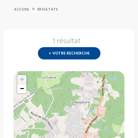
>
ACCUEIL
RESULTATS
1 résultat
Nouvelle
recherch
+ VOTRE RECHERCHE
?
+
−