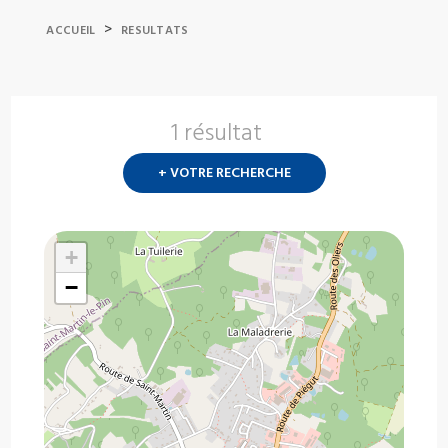
>
ACCUEIL
RESULTATS
1 résultat
Nouvelle
recherch
+ VOTRE RECHERCHE
?
+
−