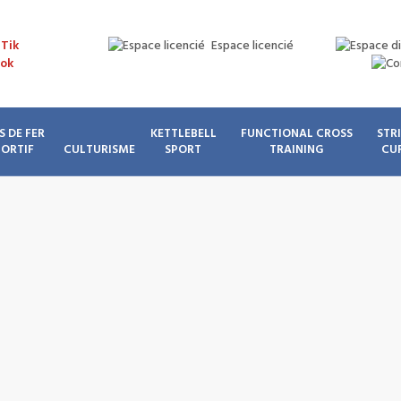
Espace licencié
S DE FER
KETTLEBELL
FUNCTIONAL CROSS
STR
PORTIF
CULTURISME
SPORT
TRAINING
CU