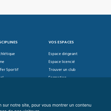
SCIPLINES
VOS ESPACES
thlétique
Espace dirigeant
sme
Espace licencié
Fer Sportif
Trouver un club
url
Formation
al Training
ll
n sur notre site, pour vous montrer un contenu