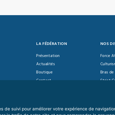
LA FÉDÉRATION
NOS DI
Présentation
Force A
Actualités
Culturi
Boutique
Bras de 
Contact
Strict C
Vidéothèque
Function
Devenir partenaire
Kettlebe
es de suivi pour améliorer votre expérience de navigatio