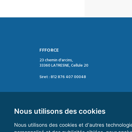
FFFORCE
23 chemin d'arcins,
33360 LATRESNE, Cellule 20
Siret : 812 876 407 00048
Contact :
Tél. : 05 47 74 09 04
Mail : contact@ffforce.fr
Nous utilisons des cookies
Nous utilisons des cookies et d'autres technologi
Horaires d’ouverture :