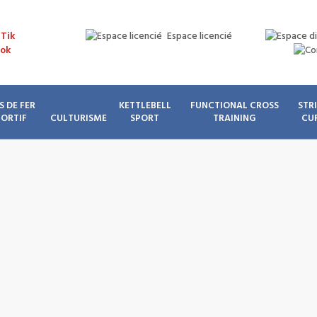
Espace licencié
S DE FER
KETTLEBELL
FUNCTIONAL CROSS
STR
PORTIF
CULTURISME
SPORT
TRAINING
CU