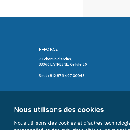
FFFORCE
23 chemin d'arcins,
33360 LATRESNE, Cellule 20
Siret : 812 876 407 00048
Contact :
Tél. : 05 47 74 09 04
Mail : contact@ffforce.fr
Nous utilisons des cookies
Nous utilisons des cookies et d'autres technologi
Horaires d’ouverture :