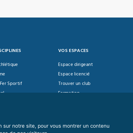
SCIPLINES
VOS ESPACES
thlétique
Espace dirigeant
sme
Espace licencié
Fer Sportif
Trouver un club
url
Formation
al Training
ll
n sur notre site, pour vous montrer un contenu