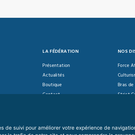
LA FÉDÉRATION
NOS DI
Présentation
Force A
Actualités
Culturi
Boutique
Bras de 
Contact
Strict C
Vidéothèque
Function
Devenir partenaire
Kettlebe
es de suivi pour améliorer votre expérience de navigatio