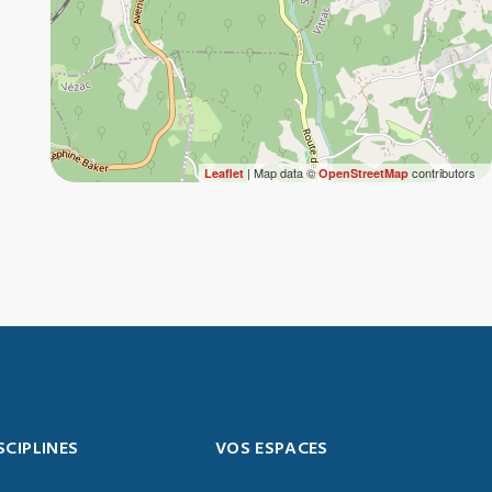
| Map data ©
contributors
Leaflet
OpenStreetMap
SCIPLINES
VOS ESPACES