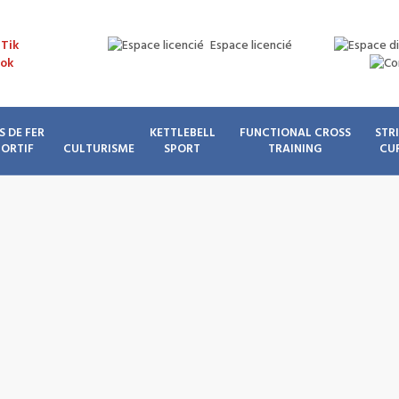
Espace licencié
S DE FER
KETTLEBELL
FUNCTIONAL CROSS
STR
PORTIF
CULTURISME
SPORT
TRAINING
CU