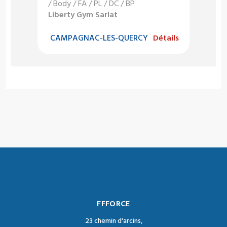
/ Body / FA / PL / DC / BP
Liberty Gym Sarlat
CAMPAGNAC-LES-QUERCY
Détails
FFFORCE
23 chemin d'arcins,