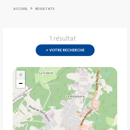
>
ACCUEIL
RESULTATS
1 résultat
Nouvelle
recherch
+ VOTRE RECHERCHE
?
+
−