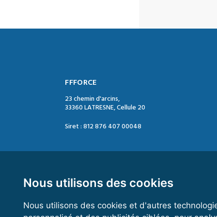
FFFORCE
23 chemin d'arcins,
33360 LATRESNE, Cellule 20
Siret : 812 876 407 00048
Contact :
Tél. : 05 47 74 09 04
Mail : contact@ffforce.fr
Nous utilisons des cookies
Nous utilisons des cookies et d'autres technologi
Horaires d’ouverture :