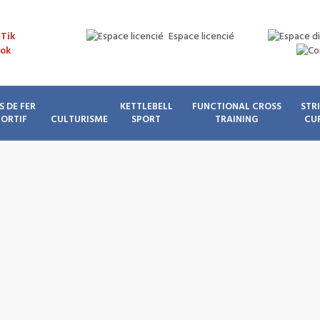
Espace licencié
S DE FER
KETTLEBELL
FUNCTIONAL CROSS
STR
PORTIF
CULTURISME
SPORT
TRAINING
CU