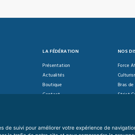
LA FÉDÉRATION
NOS DI
Présentation
Force A
Actualités
Culturi
Boutique
Bras de 
Contact
Strict C
Vidéothèque
Function
Devenir partenaire
Kettlebe
es de suivi pour améliorer votre expérience de navigatio