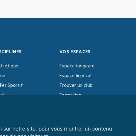
SCIPLINES
VOS ESPACES
thlétique
Espace dirigeant
sme
Espace licencié
Fer Sportif
Trouver un club
url
Formation
al Training
ll
n sur notre site, pour vous montrer un contenu