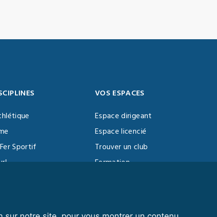
SCIPLINES
VOS ESPACES
thlétique
Espace dirigeant
sme
Espace licencié
Fer Sportif
Trouver un club
url
Formation
al Training
ll
n sur notre site, pour vous montrer un contenu