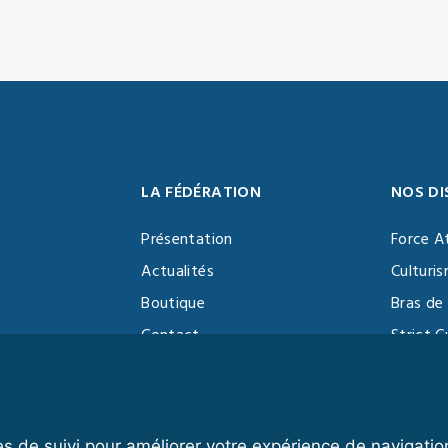
LA FÉDÉRATION
NOS DI
Présentation
Force A
Actualités
Culturi
Boutique
Bras de 
Contact
Strict C
Vidéothèque
Function
Devenir partenaire
Kettlebe
es de suivi pour améliorer votre expérience de navigatio