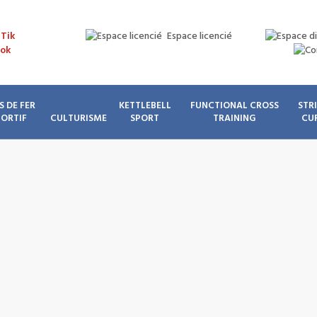
Espace licencié
S DE FER
KETTLEBELL
FUNCTIONAL CROSS
STR
PORTIF
CULTURISME
SPORT
TRAINING
CU