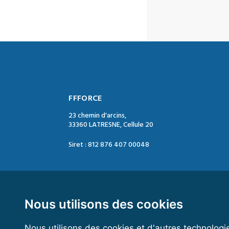
FFFORCE
23 chemin d'arcins,
33360 LATRESNE, Cellule 20
Siret : 812 876 407 00048
Contact :
Tél. : 05 47 74 09 04
Mail : contact@ffforce.fr
Nous utilisons des cookies
Nous utilisons des cookies et d'autres technologi