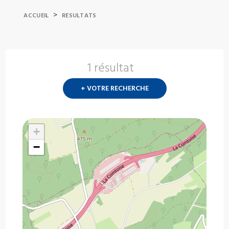
>
ACCUEIL
RESULTATS
1 résultat
Nouvelle
recherch
+ VOTRE RECHERCHE
?
+
−