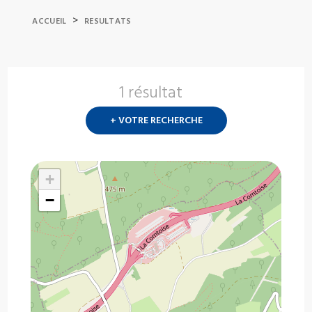
>
ACCUEIL
RESULTATS
1 résultat
Nouvelle
recherch
+ VOTRE RECHERCHE
?
+
−