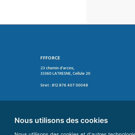
FFFORCE
23 chemin d'arcins,
33360 LATRESNE, Cellule 20
Siret : 812 876 407 00048
Contact :
Tél. : 05 47 74 09 04
Mail : contact@ffforce.fr
Nous utilisons des cookies
Nous utilisons des cookies et d'autres technologi