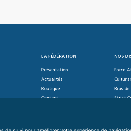
LA FÉDÉRATION
NOS DI
Présentation
Force A
Actualités
Culturi
Boutique
Bras de 
Contact
Strict C
Vidéothèque
Function
Devenir partenaire
Kettlebe
es de suivi pour améliorer votre expérience de navigatio