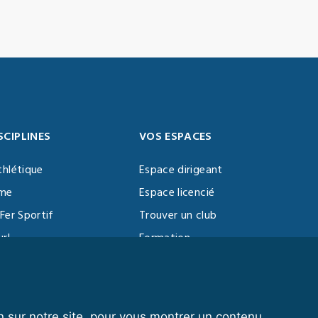
SCIPLINES
VOS ESPACES
thlétique
Espace dirigeant
sme
Espace licencié
Fer Sportif
Trouver un club
url
Formation
al Training
ll
n sur notre site, pour vous montrer un contenu