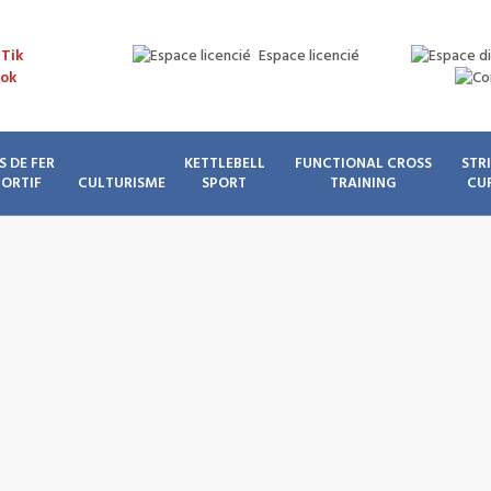
Espace licencié
S DE FER
KETTLEBELL
FUNCTIONAL CROSS
STR
PORTIF
CULTURISME
SPORT
TRAINING
CU