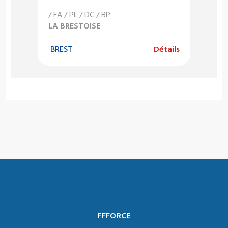
/ FA / PL / DC / BP
LA BRESTOISE
BREST
Détails
FFFORCE