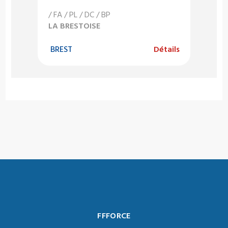
/ FA / PL / DC / BP
LA BRESTOISE
BREST
Détails
FFFORCE