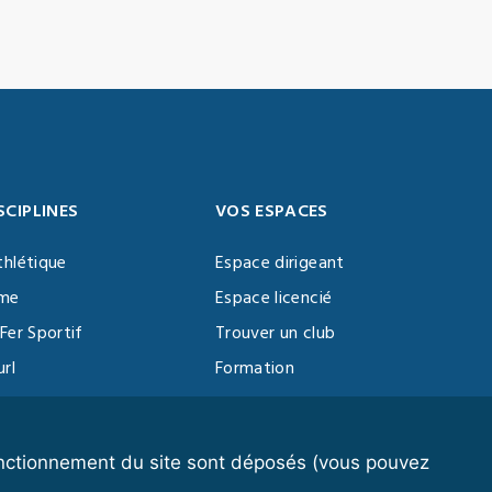
SCIPLINES
VOS ESPACES
thlétique
Espace dirigeant
sme
Espace licencié
Fer Sportif
Trouver un club
url
Formation
al Training
ll
fonctionnement du site sont déposés (vous pouvez