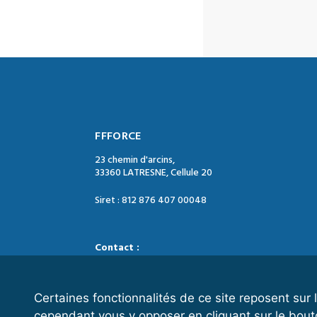
FFFORCE
23 chemin d'arcins,
33360 LATRESNE, Cellule 20
Siret : 812 876 407 00048
Contact :
Tél. : 05 47 74 09 04
Mail : contact@ffforce.fr
Certaines fonctionnalités de ce site reposent su
cependant vous y opposer en cliquant sur le bout