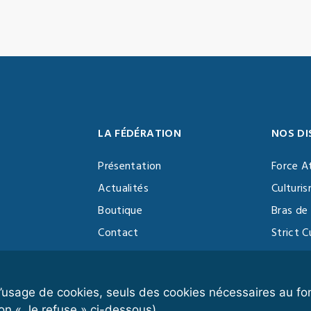
LA FÉDÉRATION
NOS DI
Présentation
Force A
Actualités
Culturi
Boutique
Bras de 
Contact
Strict C
Vidéothèque
Function
Devenir partenaire
Kettlebe
r l’usage de cookies, seuls des cookies nécessaires au 
on « Je refuse » ci-dessous).