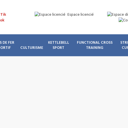
Espace licencié
S DE FER
KETTLEBELL
FUNCTIONAL CROSS
STR
PORTIF
CULTURISME
SPORT
TRAINING
CU