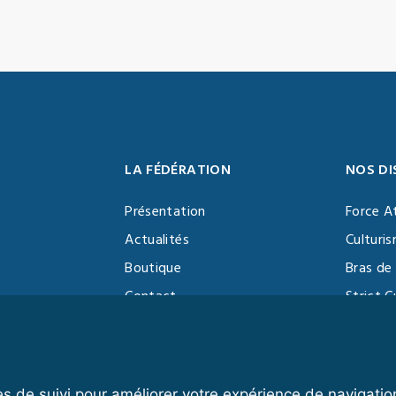
LA FÉDÉRATION
NOS DI
Présentation
Force A
Actualités
Culturi
Boutique
Bras de 
Contact
Strict C
Vidéothèque
Function
Devenir partenaire
Kettlebe
es de suivi pour améliorer votre expérience de navigatio