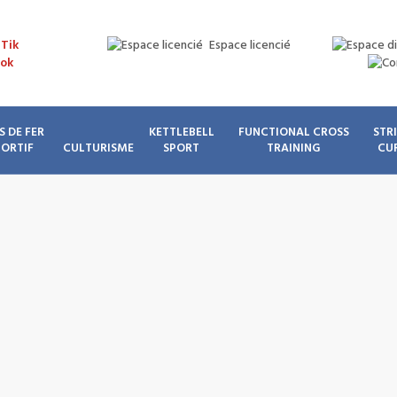
Espace licencié
S DE FER
KETTLEBELL
FUNCTIONAL CROSS
STR
PORTIF
CULTURISME
SPORT
TRAINING
CU