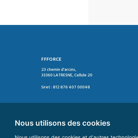
FFFORCE
23 chemin d'arcins,
33360 LATRESNE, Cellule 20
Siret : 812 876 407 00048
Contact :
Tél. : 05 47 74 09 04
Mail : contact@ffforce.fr
Nous utilisons des cookies
Nous utilisons des cookies et d'autres technologi