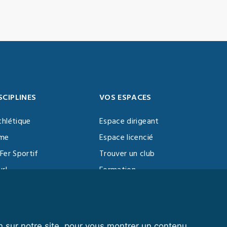
SCIPLINES
VOS ESPACES
thlétique
Espace dirigeant
sme
Espace licencié
Fer Sportif
Trouver un club
url
Formation
al Training
ll
n sur notre site, pour vous montrer un contenu