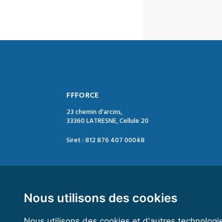
FFFORCE
23 chemin d'arcins,
33360 LATRESNE, Cellule 20
Siret : 812 876 407 00048
Contact :
Tél. : 05 47 74 09 04
Mail : contact@ffforce.fr
Nous utilisons des cookies
Nous utilisons des cookies et d'autres technologi