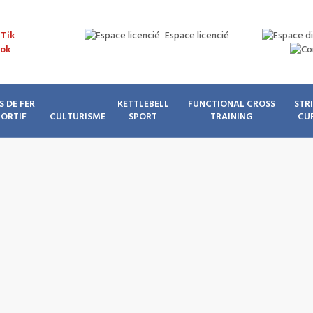
Espace licencié
S DE FER
KETTLEBELL
FUNCTIONAL CROSS
STR
PORTIF
CULTURISME
SPORT
TRAINING
CU