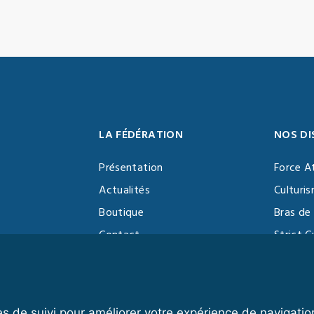
LA FÉDÉRATION
NOS DI
Présentation
Force A
Actualités
Culturi
Boutique
Bras de 
Contact
Strict C
Vidéothèque
Function
Devenir partenaire
Kettlebe
es de suivi pour améliorer votre expérience de navigatio