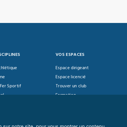
SCIPLINES
VOS ESPACES
thlétique
Espace dirigeant
sme
Espace licencié
Fer Sportif
Trouver un club
url
Formation
al Training
ll
n sur notre site, pour vous montrer un contenu