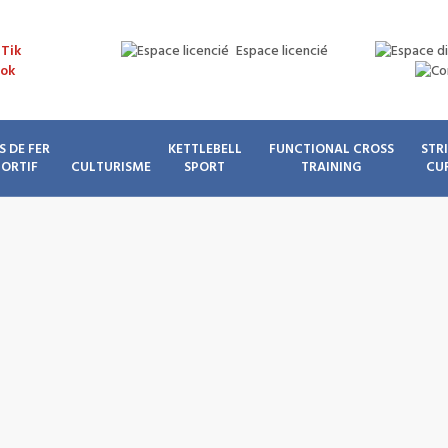
Espace licencié
S DE FER
KETTLEBELL
FUNCTIONAL CROSS
STR
PORTIF
CULTURISME
SPORT
TRAINING
CU