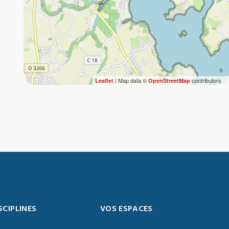
| Map data ©
contributors
Leaflet
OpenStreetMap
SCIPLINES
VOS ESPACES