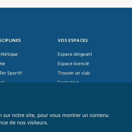
SCIPLINES
VOS ESPACES
thlétique
Espace dirigeant
sme
Espace licencié
Fer Sportif
Trouver un club
url
Formation
al Training
ll
n sur notre site, pour vous montrer un contenu
nce de nos visiteurs.
© 2020 FFFORCE Tous droits réservés