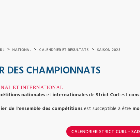
>
>
>
URL
NATIONAL
CALENDRIER ET RÉSULTATS
SAISON 2025
R DES CHAMPIONNATS
ONAL ET INTERNATIONAL
étitions nationales
et
internationales
de
Strict Curl
est
cons
rier de l'ensemble des compétitions
est susceptible à être
mod
CALENDRIER STRICT CURL - SAI