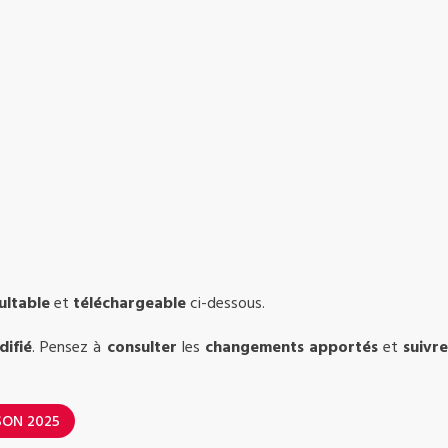
ultable
et
téléchargeable
ci-dessous.
ifié
. Pensez à
consulter
les
changements apportés
et
suivr
SON 2025