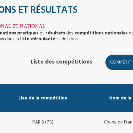
ONS ET RÉSULTATS
ONAL ET NATIONAL
rmations pratiques
et
résultats
des
compétitions nationales
d
es
dans la
liste déroulante
ci-dessous.
Liste des compétitions
Lieu de la compétition
Nom de la
PARIS (75)
Coupe de Franc