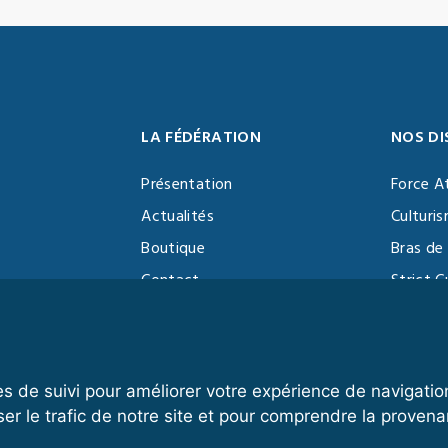
LA FÉDÉRATION
NOS DI
Présentation
Force A
Actualités
Culturi
Boutique
Bras de 
Contact
Strict C
Vidéothèque
Function
Devenir partenaire
Kettlebe
es de suivi pour améliorer votre expérience de navigatio
ser le trafic de notre site et pour comprendre la provena