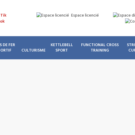
Espace licencié
S DE FER
KETTLEBELL
FUNCTIONAL CROSS
STR
PORTIF
CULTURISME
SPORT
TRAINING
CU