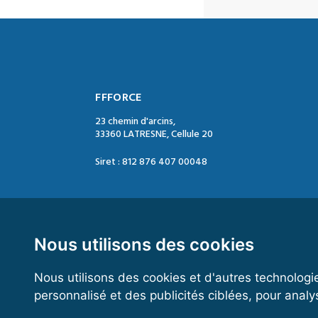
FFFORCE
23 chemin d'arcins,
33360 LATRESNE, Cellule 20
Siret : 812 876 407 00048
Contact :
Tél. : 05 47 74 09 04
Mail : contact@ffforce.fr
Nous utilisons des cookies
Nous utilisons des cookies et d'autres technologi
Horaires d’ouverture :
personnalisé et des publicités ciblées, pour analy
Du mardi au jeudi
Entre 13h00 et 17h00